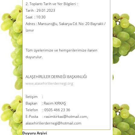
2. Toplantı Tarih ve Yer Bilgileri :
Tarih : 29.01.2023
Saat : 10:30
Adres : Mansuroğlu, Sakarya Cd. No: 20 Bayraklı /
İzmir
Tüm üyelerimize ve hemşerilerimize ilanen
duyurulur.
ALAŞEHİRLİLER DERNEĞİ BAŞKANLIĞI
www.alasehirlilerdernegi.org
İletişim :
Başkan : Rasim KIRKAŞ
Telefon : 0505 466 23 36
E-Posta : rasimkirkas@hotmail.com,
alasehirlilerdernegi@hotmail.com
Duyuru Arşivi