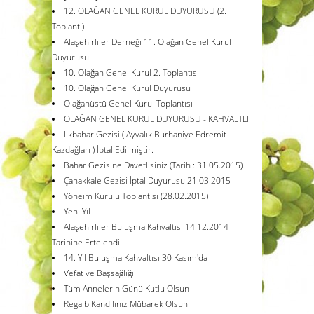
12. OLAĞAN GENEL KURUL DUYURUSU (2.
Toplantı)
Alaşehirliler Derneği 11. Olağan Genel Kurul
Duyurusu
10. Olağan Genel Kurul 2. Toplantısı
10. Olağan Genel Kurul Duyurusu
Olağanüstü Genel Kurul Toplantısı
OLAĞAN GENEL KURUL DUYURUSU - KAHVALTLI
İlkbahar Gezisi ( Ayvalık Burhaniye Edremit
Kazdağları ) İptal Edilmiştir.
Bahar Gezisine Davetlisiniz (Tarih : 31 05.2015)
Çanakkale Gezisi İptal Duyurusu 21.03.2015
Yöneim Kurulu Toplantısı (28.02.2015)
Yeni Yıl
Alaşehirliler Buluşma Kahvaltısı 14.12.2014
Tarihine Ertelendi
14. Yıl Buluşma Kahvaltısı 30 Kasım'da
Vefat ve Başsağlığı
Tüm Annelerin Günü Kutlu Olsun
Regaib Kandiliniz Mübarek Olsun