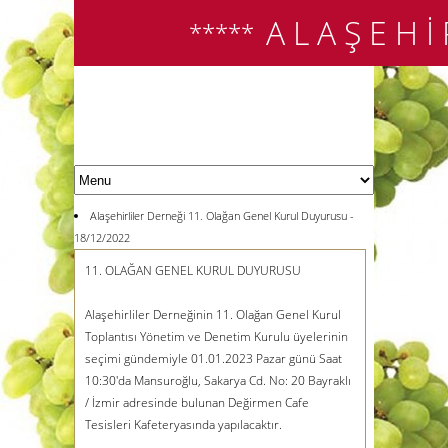
A L A Ş E H İ
*****
Alaşehirliler Derneği 11. Olağan Genel Kurul Duyurusu -
18/12/2022
11. OLAĞAN GENEL KURUL DUYURUSU
Alaşehirliler Derneğinin 11. Olağan Genel Kurul
Toplantısı Yönetim ve Denetim Kurulu üyelerinin
seçimi gündemiyle 01.01.2023 Pazar günü Saat
10:30'da
Mansuroğlu, Sakarya Cd. No: 20 Bayraklı
/ İzmir
adresinde bulunan Değirmen Cafe
Tesisleri Kafeteryasında yapılacaktır.