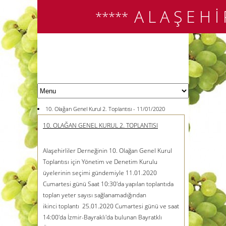
A L A Ş E H İ
*****
10. Olağan Genel Kurul 2. Toplantısı - 11/01/2020
10. OLAĞAN GENEL KURUL 2. TOPLANTISI
Alaşehirliler Derneğinin 10. Olağan Genel Kurul
Toplantısı için Yönetim ve Denetim Kurulu
üyelerinin seçimi gündemiyle 11.01.2020
Cumartesi günü Saat 10:30'da yapılan toplantıda
toplan yeter sayısı sağlanamadığından
ikinci toplantı 25.01.2020 Cumartesi günü ve saat
14:00'da İzmir-Bayraklı'da bulunan Bayratklı