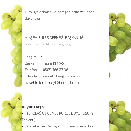
Tüm üyelerimize ve hemşerilerimize ilanen
duyurulur.
ALAŞEHİRLİLER DERNEĞİ BAŞKANLIĞI
www.alasehirlilerdernegi.org
İletişim :
Başkan : Rasim KIRKAŞ
Telefon : 0505 466 23 36
E-Posta : rasimkirkas@hotmail.com,
alasehirlilerdernegi@hotmail.com
Duyuru Arşivi
12. OLAĞAN GENEL KURUL DUYURUSU (2.
Toplantı)
Alaşehirliler Derneği 11. Olağan Genel Kurul