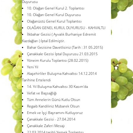
Duyurusu
10. Olağan Genel Kurul 2. Toplantısı
10. Olağan Genel Kurul Duyurusu
Olağanüstü Genel Kurul Toplantısı
OLAĞAN GENEL KURUL DUYURUSU - KAHVALTLI
İlkbahar Gezisi ( Ayvalık Burhaniye Edremit
Kazdağları ) İptal Edilmiştir.
Bahar Gezisine Davetlisiniz (Tarih : 31 05.2015)
Çanakkale Gezisi İptal Duyurusu 21.03.2015
Yöneim Kurulu Toplantısı (28.02.2015)
Yeni Yıl
Alaşehirliler Buluşma Kahvaltısı 14.12.2014
Tarihine Ertelendi
14. Yıl Buluşma Kahvaltısı 30 Kasım'da
Vefat ve Başsağlığı
Tüm Annelerin Günü Kutlu Olsun
Regaib Kandiliniz Mübarek Olsun
Emek ve İşçi Bayramını Kutluyoruz
Çanakkale Gezisi - 27.04.2014
Çanakkale Zaferi Mesajı
22.03.2014 tarihli Yemek Toplantısı