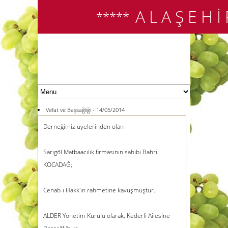
A L A Ş E H İ
*****
Vefat ve Başsağlığı - 14/05/2014
Derneğimiz üyelerinden olan
Sarıgöl Matbaacılık firmasının sahibi Bahri
KOCADAĞ;
Cenab-ı Hakk'ın rahmetine kavuşmuştur.
ALDER Yönetim Kurulu olarak, Kederli Ailesine