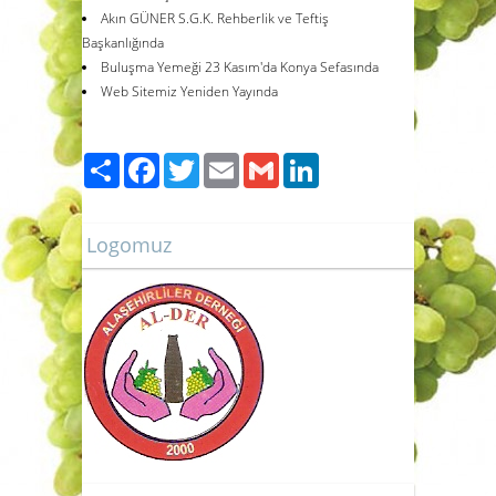
Akın GÜNER S.G.K. Rehberlik ve Teftiş
Başkanlığında
Buluşma Yemeği 23 Kasım'da Konya Sefasında
Web Sitemiz Yeniden Yayında
Paylaş
Facebook
Twitter
Email
Gmail
LinkedIn
Logomuz