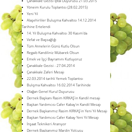
Çanakkale Gezisi İptal Duyurusu 21.03.2015
Yöneim Kurulu Toplantısı (28.02.2015)
Yeni Yıl
Alaşehirliler Buluşma Kahvaltısı 14.12.2014
Tarihine Ertelendi
14. Yıl Buluşma Kahvaltısı 30 Kasım'da
Vefat ve Başsağlığı
Tüm Annelerin Günü Kutlu Olsun
Regaib Kandiliniz Mübarek Olsun
Emek ve İşçi Bayramını Kutluyoruz
Çanakkale Gezisi - 27.04.2014
Çanakkale Zaferi Mesajı
22.03.2014 tarihli Yemek Toplantısı
Bulışma Kahvaltısı 16.02.2014 Tarihinde
Olağan Genel Kurul Duyurusu
Dernek Başkanı Rasim KIRKAŞ'ın Kandil mesajı
Başkan Yardımcısı Cafer Kabay'ın Kandil Mesajı
Dernek Başkanımız Rasim KIRKAŞ'ın Yeni Yıl Mesajı
Başkan Yardımcısı Cafer Kabay Yeni Yıl Mesajı
İnşaat Teknikeri Aranıyor
Dernek Başkanımız Mardin Yolcusu