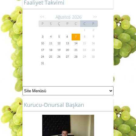
Faaliyet Takvimi
Ağustos 2026
<<
>>
P
S
Ç
P
C
C
P
1
2
3
4
5
6
7
8
9
10
11
12
13
14
15
16
17
18
19
20
21
22
23
24
25
26
27
28
29
30
31
Kurucu-Onursal Başkan