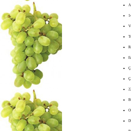
A
1
V
T
R
E
Ç
Ç
2
B
O
D