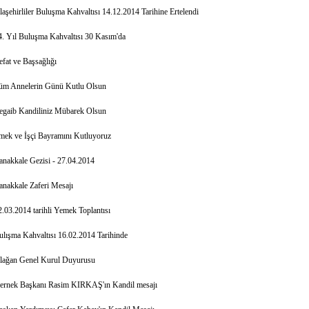
laşehirliler Buluşma Kahvaltısı 14.12.2014 Tarihine Ertelendi
4. Yıl Buluşma Kahvaltısı 30 Kasım'da
efat ve Başsağlığı
üm Annelerin Günü Kutlu Olsun
egaib Kandiliniz Mübarek Olsun
mek ve İşçi Bayramını Kutluyoruz
anakkale Gezisi - 27.04.2014
anakkale Zaferi Mesajı
2.03.2014 tarihli Yemek Toplantısı
ulışma Kahvaltısı 16.02.2014 Tarihinde
lağan Genel Kurul Duyurusu
ernek Başkanı Rasim KIRKAŞ'ın Kandil mesajı