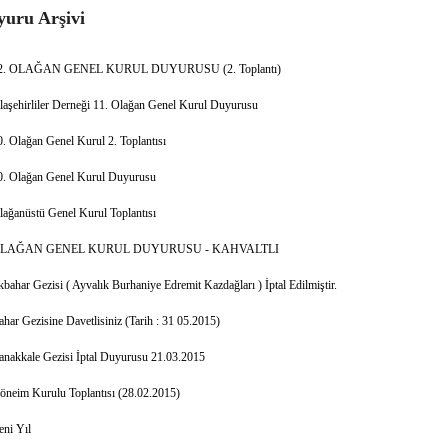
uru Arşivi
2. OLAĞAN GENEL KURUL DUYURUSU (2. Toplantı)
laşehirliler Derneği 11. Olağan Genel Kurul Duyurusu
0. Olağan Genel Kurul 2. Toplantısı
0. Olağan Genel Kurul Duyurusu
lağanüstü Genel Kurul Toplantısı
LAĞAN GENEL KURUL DUYURUSU - KAHVALTLI
kbahar Gezisi ( Ayvalık Burhaniye Edremit Kazdağları ) İptal Edilmiştir.
ahar Gezisine Davetlisiniz (Tarih : 31 05.2015)
anakkale Gezisi İptal Duyurusu 21.03.2015
öneim Kurulu Toplantısı (28.02.2015)
eni Yıl