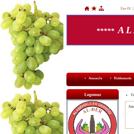
Üye Ol
A L
*****
Anasayfa
Hakkımızda
Logomuz
Tü
Ann