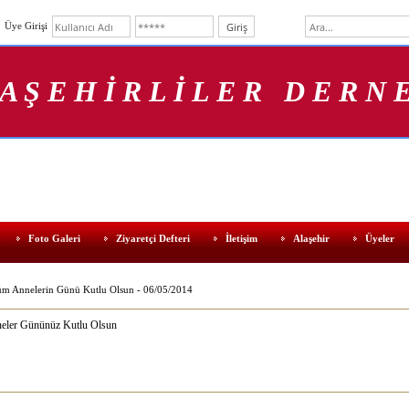
Üye Girişi
 A Ş E H İ R L İ L E R D E R N E
Foto Galeri
Ziyaretçi Defteri
İletişim
Alaşehir
Üyeler
m Annelerin Günü Kutlu Olsun - 06/05/2014
eler Gününüz Kutlu Olsun