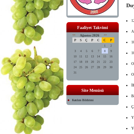
Duy
1
Faaliyet Takvimi
A
<<
Ağustos 2026
>>
P
S
Ç
P
C
C
P
1
1
2
3
4
5
6
7
8
9
1
10
11
12
13
14
15
16
17
18
19
20
21
22
23
O
24
25
26
27
28
29
30
31
O
İl
Site Menüsü
B
Katılım Bildirimi
Ç
Y
Y