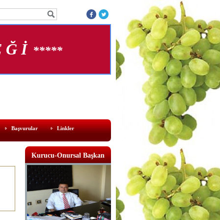
 Ğ İ
*****
Başvurular
Linkler
Kurucu-Onursal Başkan