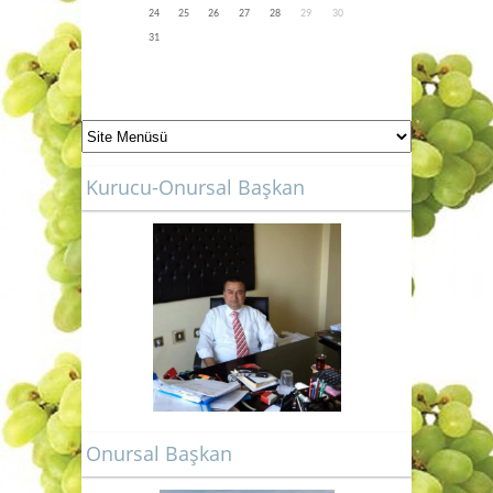
24
25
26
27
28
29
30
31
Kurucu-Onursal Başkan
Onursal Başkan