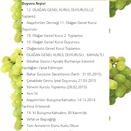
Duyuru Arşivi
12. OLAĞAN GENEL KURUL DUYURUSU (2.
Toplantı)
Alaşehirliler Derneği 11. Olağan Genel Kurul
Duyurusu
10. Olağan Genel Kurul 2. Toplantısı
10. Olağan Genel Kurul Duyurusu
Olağanüstü Genel Kurul Toplantısı
OLAĞAN GENEL KURUL DUYURUSU - KAHVALTLI
İlkbahar Gezisi ( Ayvalık Burhaniye Edremit
Kazdağları ) İptal Edilmiştir.
Bahar Gezisine Davetlisiniz (Tarih : 31 05.2015)
Çanakkale Gezisi İptal Duyurusu 21.03.2015
Yöneim Kurulu Toplantısı (28.02.2015)
Yeni Yıl
Alaşehirliler Buluşma Kahvaltısı 14.12.2014
Tarihine Ertelendi
14. Yıl Buluşma Kahvaltısı 30 Kasım'da
Vefat ve Başsağlığı
Tüm Annelerin Günü Kutlu Olsun