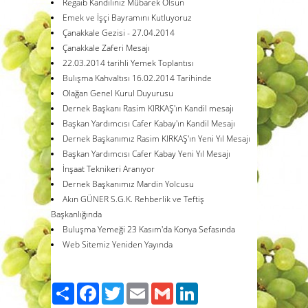
Regaib Kandiliniz Mübarek Olsun
Emek ve İşçi Bayramını Kutluyoruz
Çanakkale Gezisi - 27.04.2014
Çanakkale Zaferi Mesajı
22.03.2014 tarihli Yemek Toplantısı
Bulışma Kahvaltısı 16.02.2014 Tarihinde
Olağan Genel Kurul Duyurusu
Dernek Başkanı Rasim KIRKAŞ'ın Kandil mesajı
Başkan Yardımcısı Cafer Kabay'ın Kandil Mesajı
Dernek Başkanımız Rasim KIRKAŞ'ın Yeni Yıl Mesajı
Başkan Yardımcısı Cafer Kabay Yeni Yıl Mesajı
İnşaat Teknikeri Aranıyor
Dernek Başkanımız Mardin Yolcusu
Akın GÜNER S.G.K. Rehberlik ve Teftiş
Başkanlığında
Buluşma Yemeği 23 Kasım'da Konya Sefasında
Web Sitemiz Yeniden Yayında
Paylaş
Facebook
Twitter
Email
Gmail
LinkedIn