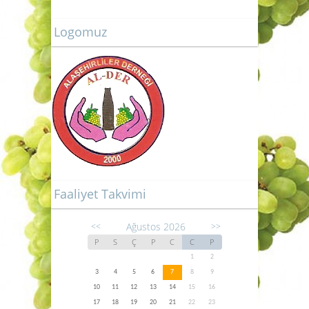
Logomuz
Faaliyet Takvimi
Ağustos 2026
<<
>>
P
S
Ç
P
C
C
P
1
2
3
4
5
6
7
8
9
10
11
12
13
14
15
16
17
18
19
20
21
22
23