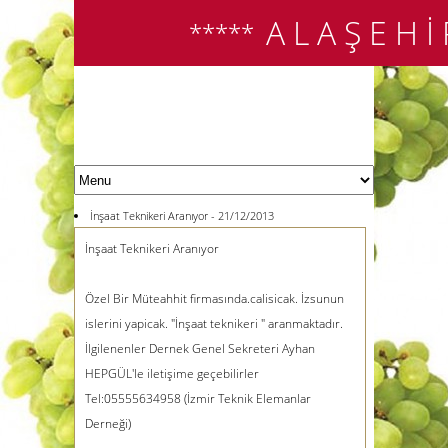
A L A Ş E H İ
*****
İnşaat Teknikeri Aranıyor - 21/12/2013
İnşaat Teknikeri Aranıyor
Özel Bir Müteahhit firmasında.calisicak. İzsunun
islerini yapicak. "İnşaat teknikeri " aranmaktadır.
İlgilenenler Dernek Genel Sekreteri Ayhan
HEPGÜL'le iletişime geçebilirler
Tel:05555634958 (İzmir Teknik Elemanlar
Derneği)